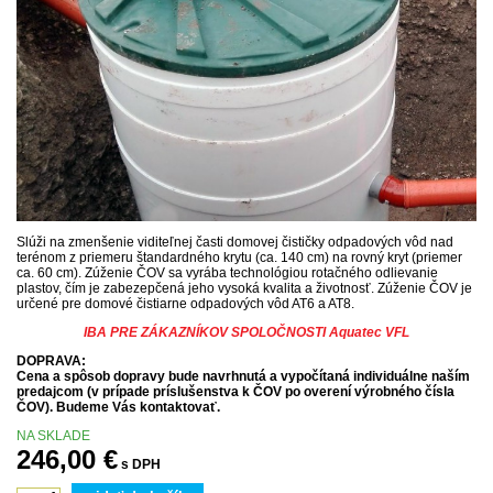
Domové ČOV AT PLUS
Domové ČOV AT MBBR
Porovnanie ČOV AT-ATplus-ATmbbr
Doplnky - domové ČOV
Terciárne dočistenie - ATF a ATFUV
Garantované hodnoty ČOV
Slúži na zmenšenie viditeľnej časti domovej čističky odpadových vôd nad
terénom z priemeru štandardného krytu (ca. 140 cm) na rovný kryt (priemer
Dodanie
ca. 60 cm). Zúženie ČOV sa vyrába technológiou rotačného odlievanie
plastov, čím je zabezepčená jeho vysoká kvalita a životnosť. Zúženie ČOV je
Osadenie a spustenie
určené pre domové čistiarne odpadových vôd AT6 a AT8.
IBA PRE ZÁKAZNÍKOV SPOLOČNOSTI Aquatec VFL
Návratnosť investície
DOPRAVA:
Garancia vrátenia peňazí
Cena a spôsob dopravy bude navrhnutá a vypočítaná individuálne naším
predajcom (v prípade príslušenstva k ČOV po overení výrobného čísla
ČOV). Budeme Vás kontaktovať.
Stredné čistiarne odpadových vôd
NA SKLADE
Oválne čistiarne odpadových vôd AT VFL
246,00 €
s DPH
Oválne čistiarne odpadových vôd s integrovanou čerpacou stanicou