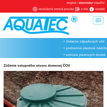
english
/
slovensky
/
español
nezáväzná cenová ponuka
o nás
kontakt
Úvodná stránka
čistiarne odpadových vôd
O firme Aquatec
podzemné plastové nádrže
Rotačné odlievanie plastov
extrúzia plastových dosiek
Kovovýroba
Zúženie vstupného otvoru domovej ČOV
Prečo ČOV od Aquatec
Sme členmi a spĺňame
Napísali o nás
Domové čistiarne odpadových vôd
Domové ČOV AT