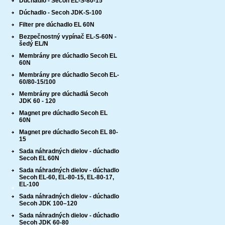
Dúchadlo - Secoh EL-S-80-15
Informačné memorandum o spracúvaní osobných údajov
Dúchadlo - Secoh JDK-S-100
Filter pre dúchadlo EL 60N
Bezpečnostný vypínač EL-S-60N -
šedý EL/N
Membrány pre dúchadlo Secoh EL
60N
Membrány pre dúchadlo Secoh EL-
60/80-15/100
Membrány pre dúchadlá Secoh
JDK 60 - 120
Magnet pre dúchadlo Secoh EL
60N
Magnet pre dúchadlo Secoh EL 80-
15
Sada náhradných dielov - dúchadlo
Secoh EL 60N
Sada náhradných dielov - dúchadlo
Secoh EL-60, EL-80-15, EL-80-17,
EL-100
Sada náhradných dielov - dúchadlo
Secoh JDK 100–120
Sada náhradných dielov - dúchadlo
Secoh JDK 60-80