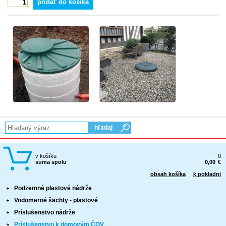
pridať do košíka
Oválne čistiarne odpadových vôd s MBBR technológiu
Nadzemné oválne čistiarne odpadových vôd
Garantované hodnoty oválnych ČOV
Referencie - ČOV do 250 EO
Veľké čistiarne odpadových vôd
Referencie - ČOV AT ovál MAXI
Servis domových čistiarní odpadových vôd
Podzemné plastové nádrže
v košíku
0
Nízkoprofilové podzemné plastové nádrže
suma spolu
0,00
€
Ležaté podzemné plastové nádrže
obsah košíka
k pokladni
Podzemné plastové nádrže
Stojaté podzemné plastové nádrže
Vodomerné šachty - plastové
Protipovodňové opatrenia
Príslušenstvo nádrže
Príslušenstvo k domovým ČOV