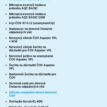
Vodomerné šachty
Mikroprocesorová riadiaca
jednotka AQC BASIC
Zákazková výroba atypických výrobkov z plastu
Mikroprocesorová riadiaca
Plastové dosky
jednotka AQC BASIC GSM
kryt ČOV AT 6-12 (uzamykateľný)
Projektanti ČOV a hydrogeol. posudok
Nadstavec na domové čistiarne
odpadových vôd
Certifikáty a patenty
Nerezový zámok ČOV Aquatec VFL
+ kľúč
Cenová ponuka
Nerezový zámok šachty na
dúchadlo pre ČOV Aquatec VFL
Referencie
Nerezové petlice na uzamykanie
Ako nás nájdete?
ČOV Aquatec VFL
Šachta na dúchadlo ČOV Aquatec
Fotogaléria - ČOV a nádrže
VFL
Nadzemná šachta na dúchadlo pre
Na stiahnutie
ČOV
Servisná sada pre domové
Internetový obchod - plastové nádrže
čistiarne odpadových vôd
Zúženie vstupného otvoru domovej
Ako nakupovať
ČOV
Obchodné podmienky
Duchadlo-Secoh-EL-60N