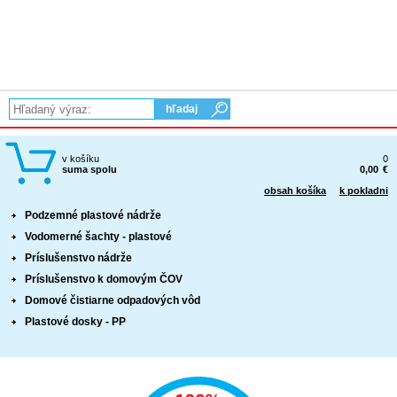
Domové ČOV AT PLUS
Domové ČOV AT MBBR
Porovnanie ČOV AT-ATplus-ATmbbr
Doplnky - domové ČOV
Terciárne dočistenie - ATF a ATFUV
v košíku
0
suma spolu
0,00
€
Garantované hodnoty ČOV
obsah košíka
k pokladni
Dodanie
Podzemné plastové nádrže
Vodomerné šachty - plastové
Osadenie a spustenie
Príslušenstvo nádrže
Návratnosť investície
Príslušenstvo k domovým ČOV
Domové čistiarne odpadových vôd
Garancia vrátenia peňazí
Plastové dosky - PP
Stredné čistiarne odpadových vôd
Oválne čistiarne odpadových vôd AT VFL
Oválne čistiarne odpadových vôd s integrovanou čerpacou stanicou