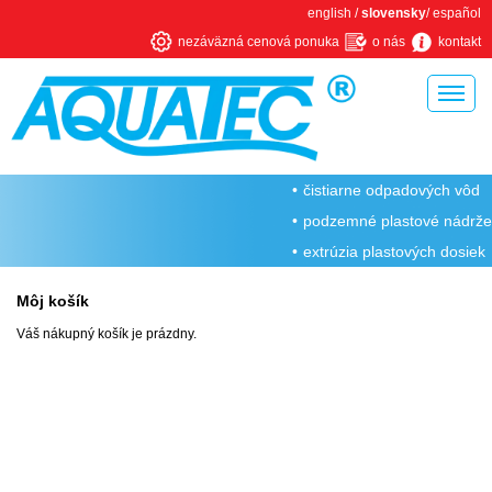
english
/
slovensky
/
español
nezáväzná cenová ponuka
o nás
kontakt
Úvodná stránka
čistiarne odpadových vôd
O firme Aquatec
podzemné plastové nádrže
Rotačné odlievanie plastov
extrúzia plastových dosiek
Kovovýroba
Môj košík
Prečo ČOV od Aquatec
Váš nákupný košík je prázdny.
Sme členmi a spĺňame
Napísali o nás
Domové čistiarne odpadových vôd
Domové ČOV AT