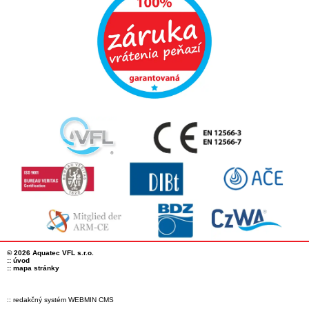
Oválne čistiarne odpadových vôd s MBBR technológiu
Nadzemné oválne čistiarne odpadových vôd
Garantované hodnoty oválnych ČOV
Referencie - ČOV do 250 EO
Veľké čistiarne odpadových vôd
Referencie - ČOV AT ovál MAXI
Servis domových čistiarní odpadových vôd
Podzemné plastové nádrže
Nízkoprofilové podzemné plastové nádrže
Ležaté podzemné plastové nádrže
© 2026 Aquatec VFL s.r.o.
::
úvod
Stojaté podzemné plastové nádrže
::
mapa stránky
Protipovodňové opatrenia
:: redakčný systém WEBMIN CMS