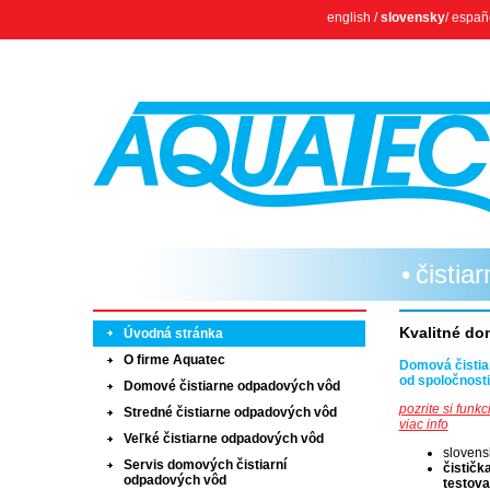
english
/
slovensky
/
españ
čistia
Kvalitné do
Úvodná stránka
O firme Aquatec
Domová čistia
od spoločnost
Domové čistiarne odpadových vôd
pozrite si funk
Stredné čistiarne odpadových vôd
viac info
Veľké čistiarne odpadových vôd
slovens
Servis domových čistiarní
čističk
odpadových vôd
testova