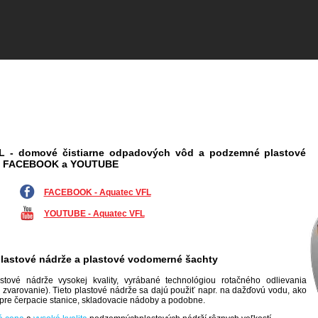
L - domové čistiarne odpadových vôd a podzemné plastové
na FACEBOOK a YOUTUBE
FACEBOOK - Aquatec VFL
YOUTUBE - Aquatec VFL
astové nádrže a plastové vodomerné šachty
tové nádrže vysokej kvality, vyrábané technológiou rotačného odlievania
e zvarovanie). Tieto plastové nádrže sa dajú použiť napr. na dažďovú vodu, ako
pre čerpacie stanice, skladovacie nádoby a podobne.