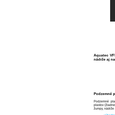
Aquatec VF
nádrže aj 
Podzemné pl
Podzemné plas
plastov (žiadn
žumpy, nádrže 