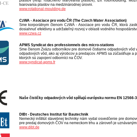
plastov (resp. rotačného tvarovania plastov), tzv. rotomoulding. Mo
tvarovania plastov na medzinárodnej úrovni.
www.rotational-moulding.de
CzWA - Asociace pro vodu ČR (The Czech Water Association)
Sme korporátnym členom CzWA - Asociace pro vodu ČR, ktorá zastreš
dosiahnuť efektívny a udržateľný rozvoj v oblasti vodného hospodárst
www.czwa.cz
APMS Syndicat des professionnels des micro-stations
Sme členom Zväzu odborníkov pre domové čistiarne odpadových vôd vo
odpadových vôd, ako aj výrobcov a predajcov. APMS sa zúčastňuje a p
ktorých sú zapojení odborníci na ČOV.
www.syndicat-apms.fr
Naše čističky odpadových vôd spĺňajú európsku normu EN 12566-
DIBt - Deutsches Institut für Bautechnik
Nemecký inštitút stavebnej techniky nám vydal osvedčenie pre domo
pre predaj domových ČOV na nemeckom trhu a zároveň je uznávaným d
www.dibt.de