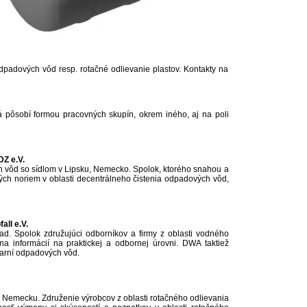
dpadových vôd resp. rotačné odlievanie plastov. Kontakty na
á pôsobí formou pracovných skupín, okrem iného, aj na poli
Z e.V.
h vôd so sídlom v Lipsku, Nemecko. Spolok, ktorého snahou a
ch noriem v oblasti decentrálneho čistenia odpadových vôd,
ll e.V.
. Spolok združujúci odborníkov a firmy z oblasti vodného
 informácií na praktickej a odbornej úrovni. DWA taktiež
iarní odpadových vôd.
v Nemecku. Združenie výrobcov z oblasti rotačného odlievania