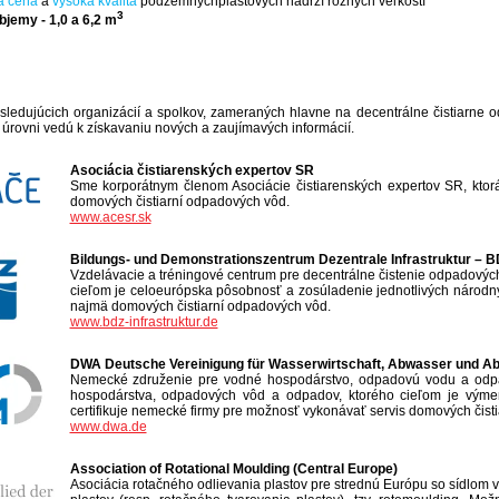
á cena
a
vysoká kvalita
podzemnýchplastových nádrží rôznych veľkostí
3
bjemy - 1,0 a 6,2 m
ledujúcich organizácií a spolkov, zameraných hlavne na decentrálne čistiarne o
úrovni vedú k získavaniu nových a zaujímavých informácií.
Asociácia čistiarenských expertov SR
Sme korporátnym členom Asociácie čistiarenských expertov SR, ktor
domových čistiarní odpadových vôd.
www.acesr.sk
Bildungs- und Demonstrationszentrum Dezentrale Infrastruktur – BD
Vzdelávacie a tréningové centrum pre decentrálne čistenie odpadovýc
cieľom je celoeurópska pôsobnosť a zosúladenie jednotlivých národný
najmä domových čistiarní odpadových vôd.
www.bdz-infrastruktur.de
DWA Deutsche Vereinigung für Wasserwirtschaft, Abwasser und Abfa
Nemecké združenie pre vodné hospodárstvo, odpadovú vodu a odpad
hospodárstva, odpadových vôd a odpadov, ktorého cieľom je výmena
certifikuje nemecké firmy pre možnosť vykonávať servis domových čist
www.dwa.de
Association of Rotational Moulding (Central Europe)
Asociácia rotačného odlievania plastov pre strednú Európu so sídlom 