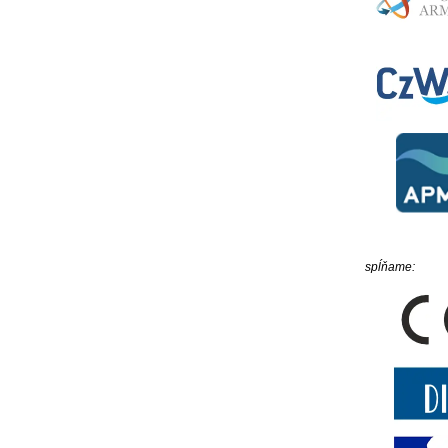
spĺňame: