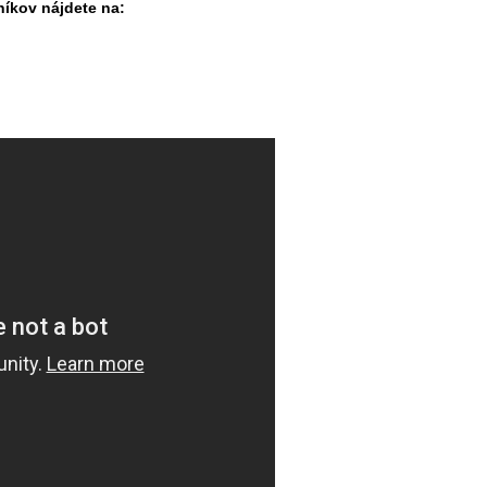
íkov nájdete na: