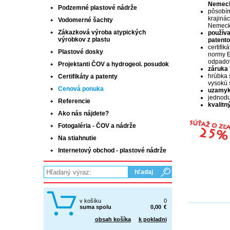
Nemeck
Podzemné plastové nádrže
pôsobím
krajiná
Vodomerné šachty
Nemecko
Zákazková výroba atypických
používa
výrobkov z plastu
patento
certifik
Plastové dosky
normy E
odpado
Projektanti ČOV a hydrogeol. posudok
záruka 
hrúbka 
Certifikáty a patenty
vysokú s
Cenová ponuka
uzamyk
jednodu
Referencie
kvalitn
Ako nás nájdete?
Fotogaléria - ČOV a nádrže
Na stiahnutie
Internetový obchod - plastové nádrže
v košíku
0
suma spolu
0,00
€
obsah košíka
k pokladni