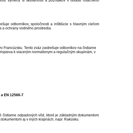
žnosť výmeny si skúseností a poznatkov v oblasti rotačného
uje odborníkov, spoločnosti a inštitúcie s hlavným cieľom
va a ochrany vodného prostredia.
 Francúzsku. Tento zväz zastrešuje odboníkov na čistiarne
rispieva k viacerým normatívnym a regulačným skupinám, v
3 a
EN 12566-7
vé čistiarne odpadových vôd, ktoré je základným dokumentom
okumentom aj v iných krajinách, napr. Rakúsku.