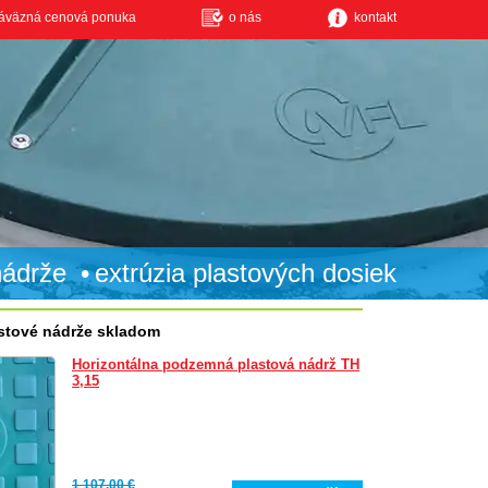
áväzná cenová ponuka
o nás
kontakt
nádrže
extrúzia plastových dosiek
stové nádrže skladom
Horizontálna podzemná plastová nádrž TH
3,15
1 107,00 €