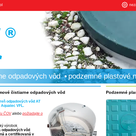
ol
nez
rne odpadových vôd
podzemné plastové 
mové čistiarne odpadových vôd
Podzemné pla
reň odpadových vôd AT
i Aquatec VFL.
ciu ČOV
alebo
požiadajte o
ký výrobok
a odpadových vôd
ná a certifikovaná v