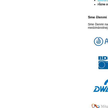
výhodn
rôzne o
Sme členmi
Sme členmi nas
medzinárodnej 