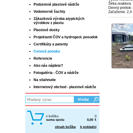
Šírka reaktora
Podzemné plastové nádrže
Denný prietok: 
Vodomerné šachty
Zaťaženie: 2,4
Zákazková výroba atypických
výrobkov z plastu
Plastové dosky
Projektanti ČOV a hydrogeol. posudok
Certifikáty a patenty
Cenová ponuka
Referencie
Ako nás nájdete?
Fotogaléria - ČOV a nádrže
Na stiahnutie
Internetový obchod - plastové nádrže
v košíku
0
suma spolu
0,00
€
obsah košíka
k pokladni