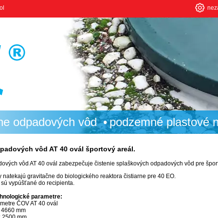
ol
nez
rne odpadových vôd
podzemné plastové 
dpadových vôd AT 40 ovál športový areál.
dových vôd AT 40 ovál zabezpečuje čistenie splaškových odpadových vôd pre šport
natekajú gravitačne do biologického reaktora čistiarne pre 40 EO.
 sú vypúšťané do recipienta.
chnologické parametre:
metre ČOV AT 40 ovál
: 4660 mm
a: 2500 mm