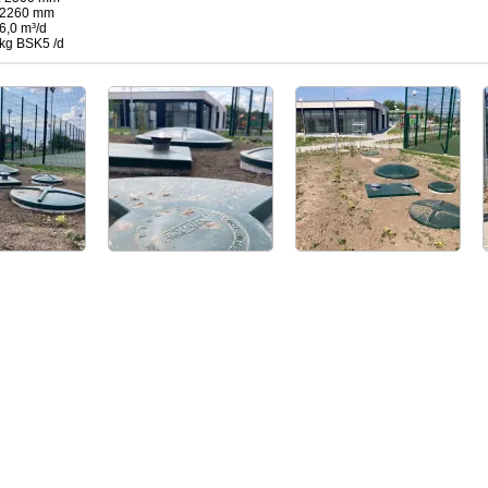
: 2260 mm
6,0 m³/d
 kg BSK5 /d