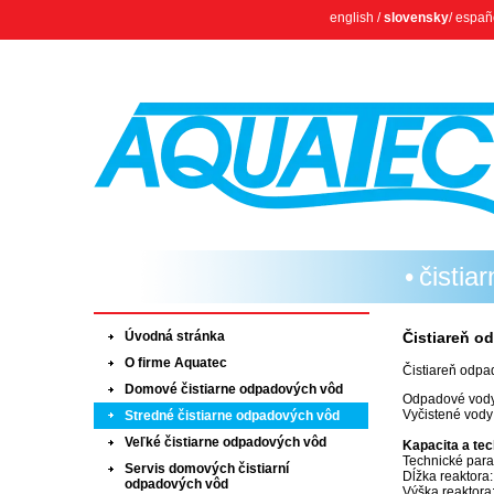
english
/
slovensky
/
españ
čistia
Úvodná stránka
Čistiareň o
O firme Aquatec
Čistiareň odpa
Domové čistiarne odpadových vôd
Odpadové vody 
Vyčistené vody
Stredné čistiarne odpadových vôd
Veľké čistiarne odpadových vôd
Kapacita a te
Technické para
Servis domových čistiarní
Dĺžka reaktora
odpadových vôd
Výška reaktor