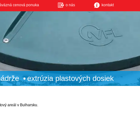
áväzná cenová ponuka
o nás
kontakt
nádrže
extrúzia plastových dosiek
ový areál v Bulharsku.