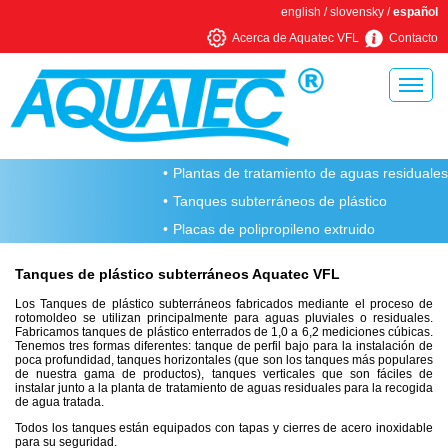
english
/
slovensky
/
español
Acerca de Aquatec VFL
Contacto
Inicio
Plantas de tratamiento de aguas residuales
Acerca de Aquatec VFL
Tanques subterráneos de plástico
Moldeo rotacional
Placas de polipropileno extruido
Producción de metal
Tanques de plástico subterráneos Aquatec VFL
Por qué elegir una PTAR Aquatec VFL
Los Tanques de plástico subterráneos fabricados mediante el proceso de
rotomoldeo se utilizan principalmente para aguas pluviales o residuales.
Fabricamos tanques de plástico enterrados de 1,0 a 6,2 mediciones cúbicas.
Somos miembros de
Tenemos tres formas diferentes: tanque de perfil bajo para la instalación de
poca profundidad, tanques horizontales (que son los tanques más populares
Plantas de tratamiento de aguas residuales residenciales
de nuestra gama de productos), tanques verticales que son fáciles de
instalar junto a la planta de tratamiento de aguas residuales para la recogida
de agua tratada.
Plantas de tratamiento de aguas residuales AT
Todos los tanques están equipados con tapas y cierres de acero inoxidable
Plantas de tratamiento de aguas residuales AT PLUS
para su seguridad.