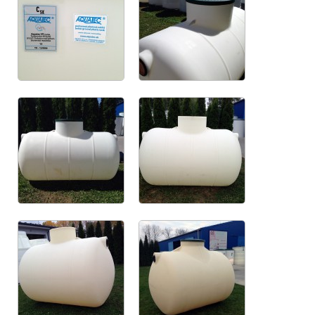
Referencias - PTAR hasta 250 PE
Plantas de tratamiento de aguas residuales grandes
Referencias - PTAR de oval Maxi
Tanques subterráneos de plástico
Tanques de plástico subterráneos de perfil bajo
Tanques de plástico subterráneos horizontales
Tanques de plástico subterráneos verticales
Procedimiento contra inundaciones
Pozos de medición de agua
Láminas de polipropileno plástico
Certificados y patentes
Referencias PTAR Aquatec VFL
Galería de fotos