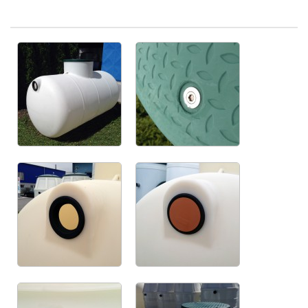
Planta de tratamiento de aguas residuales AT MBBR
Comparación de las tecnologías AT, AT PLUS y AT MBBR
PTAR residencial - accesorios
PTAR residencial - entrega
Instalación y puesta en marcha
Unidades de Postratamiento ATF y ATFUV para plantas de
tratamiento de aguas residuales (PTAR)
Plantas de tratamiento de aguas residuales medianas
Plantas de tratamiento de aguas residuales ovaladas
Plantas de tratamiento de aguas residuales ovaladas con estación
de bombeo integrada
Plantas ovaladas de tratamiento de aguas residuales con tecnología
MBBR
Plantas de tratamiento de aguas residuales ovaladas sobre el suelo